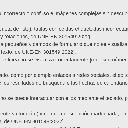
o incorrecto o confuso e imágenes complejas sin descrip
iqueta de lista), tablas con celdas etiquetadas incorrect
n y relaciones, de UNE-EN 301549:2022].
la pequeños y campos de formulario que no se visualiz
e texto, de UNE-EN 301549:2022].
as de línea no se visualiza correctamente [requisito núm
ado, como por ejemplo enlaces a redes sociales, el edit
 los resultados de búsqueda o las flechas de calendari
no se puede interactuar con ellos mediante el teclado, 
mente su función (tienen una descripción inadecuada, un
ces, de UNE-EN 301549:2022].