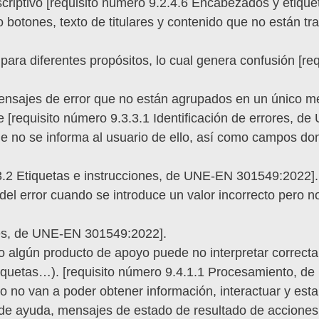
criptivo [requisito número 9.2.4.6 Encabezados y etiq
o botones, texto de titulares y contenido que no están tr
ra diferentes propósitos, lo cual genera confusión [req
mensajes de error que no están agrupados en un único m
e [requisito número 9.3.3.1 Identificación de errores, 
e no se informa al usuario de ello, así como campos dond
.3.2 Etiquetas e instrucciones, de UNE-EN 301549:2022].
el error cuando se introduce un valor incorrecto pero n
res, de UNE-EN 301549:2022].
nto algún producto de apoyo puede no interpretar correct
 etiquetas…). [requisito número 9.4.1.1 Procesamiento, 
 no van a poder obtener información, interactuar y estar
 de ayuda, mensajes de estado de resultado de acciones,