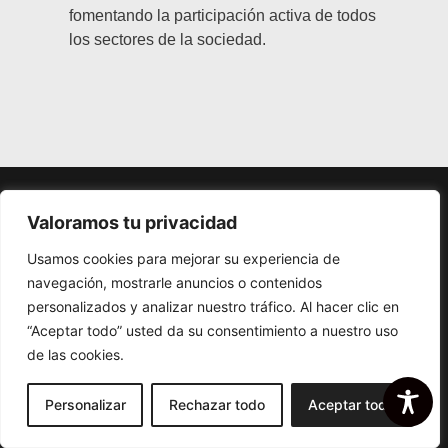
fomentando la participación activa de todos
los sectores de la sociedad.
Valoramos tu privacidad
Usamos cookies para mejorar su experiencia de
navegación, mostrarle anuncios o contenidos
personalizados y analizar nuestro tráfico. Al hacer clic en
Trabaja en Filias
Accesibilidad
Política de cookies y privacidad
Aviso legal
“Aceptar todo” usted da su consentimiento a nuestro uso
de las cookies.
© 2024 Creado Por 7 Clicks Para Filias. Todos Los Derechos Reservados.
Personalizar
Rechazar todo
Aceptar todo