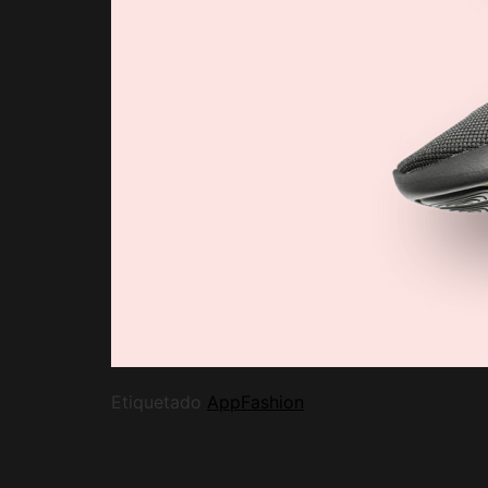
Etiquetado
App
Fashion