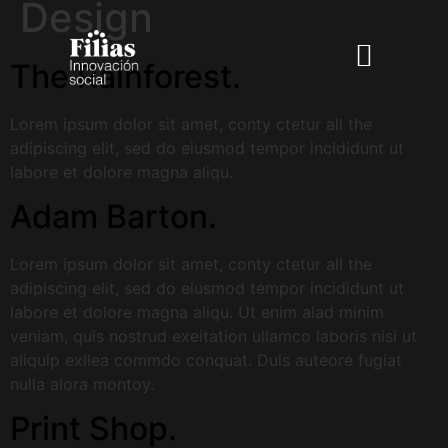
Design
The Rainforest.
Lorem ipsum dolor sit amet, conty ctetur all the
adipiscing elit, sed do eiusmod tempor incididunt ut
labore et dolore magna aliqu.
Adam Barton.
Lorem ipsum dolor sit amet, conty ctetur all the
adipiscing elit, sed do eiusmod tempor incididunt ut
labore et dolore magna aliqu. Ut enim alad minim
veniam, quis nostrud exeitation ullamco laboris nisi ut
aliquip exllea commdo conquat. Duis auteore fugiat
nulla alora montoy.
Print Shop.