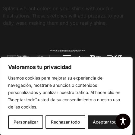
Splash vibrant colors on your shirts with our fun
illustrations. These sketches will add pizzazz to your
daily wear, making them and you really shine.
Valoramos tu privacidad
Trabaja en Filias
Accesibilidad
Usamos cookies para mejorar su experiencia de
Política de cookies y privacidad
Aviso legal
navegación, mostrarle anuncios o contenidos
© 2024 Creado Por 7 Clicks Para Filias. Todos Los Derechos Reservados.
personalizados y analizar nuestro tráfico. Al hacer clic en
“Aceptar todo” usted da su consentimiento a nuestro uso
de las cookies.
Personalizar
Rechazar todo
Aceptar todo